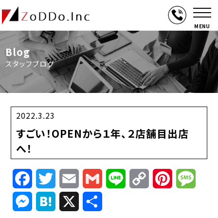
MENU
Blog
スタッフブログ
2022.3.23
すごい！OPENから１年、２店舗目出店
へ！
Facebook
Twitter
Email
Gmail
Line
Copy
Pinterest
Mess
Link
Messenger
Hatena
X
共
有