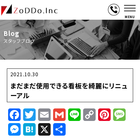
MENU
Blog
スタッフブログ
2021.10.30
まだまだ使用できる看板を綺麗にリニュ
ーアル
Facebook
Twitter
Email
Gmail
Line
Copy
Pinterest
Mess
Link
Messenger
Hatena
X
共
有