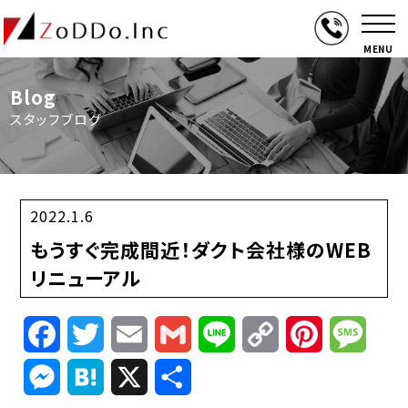
MENU
Blog
スタッフブログ
2022.1.6
もうすぐ完成間近！ダクト会社様のWEB
リニューアル
Facebook
Twitter
Email
Gmail
Line
Copy
Pinterest
Mess
Link
Messenger
Hatena
X
共
有