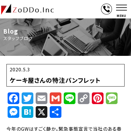
MENU
Blog
スタッフブログ
2020.5.3
ケーキ屋さんの特注パンフレット
Facebook
Twitter
Email
Gmail
Line
Copy
Pinterest
Mess
Link
Messenger
Hatena
X
共
有
今年のGWはすごく静か。緊急事態宣言で当社のある春