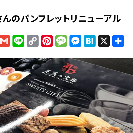
さんのパンフレットリニューアル
r
mail
Gmail
Line
Copy
Pinterest
Message
Messenger
Hatena
X
共
Link
有