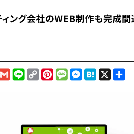
ティング会社のWEB制作も完成間
r
mail
Gmail
Line
Copy
Pinterest
Message
Messenger
Hatena
X
共
Link
有