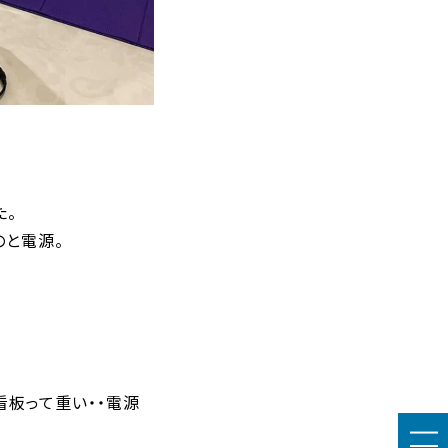
た。
のと電源。
板って重い・・電源