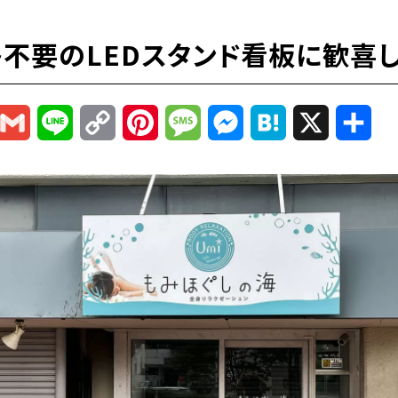
ト不要のLEDスタンド看板に歓喜し
r
mail
Gmail
Line
Copy
Pinterest
Message
Messenger
Hatena
X
共
Link
有