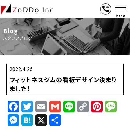
MENU
Blog
スタッフブログ
2022.4.26
フィットネスジムの看板デザイン決まり
ました！
Facebook
Twitter
Email
Gmail
Line
Copy
Pinterest
Mess
Link
Messenger
Hatena
X
共
有