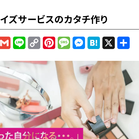
ャイズサービスのカタチ作り
r
mail
Gmail
Line
Copy
Pinterest
Message
Messenger
Hatena
X
共
Link
有