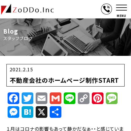
MENU
Blog
スタッフブログ
2021.2.15
不動産会社のホームページ制作START
Facebook
Twitter
Email
Gmail
Line
Copy
Pinterest
Mess
Link
Messenger
Hatena
X
共
有
１月はコロナの影響もあって静かだなぁ・・と感じていま