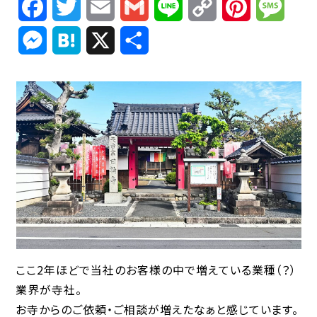
Facebook
Twitter
Email
Gmail
Line
Copy
Pinterest
Mess
Link
Messenger
Hatena
X
共
有
ここ2年ほどで当社のお客様の中で増えている業種（？）
業界が寺社。
お寺からのご依頼・ご相談が増えたなぁと感じています。