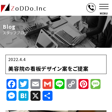
MENU
Blog
スタッフブログ
2022.4.4
美容院の看板デザイン案をご提案
Facebook
Twitter
Email
Gmail
Line
Copy
Pinterest
Mess
Link
Messenger
Hatena
X
共
有