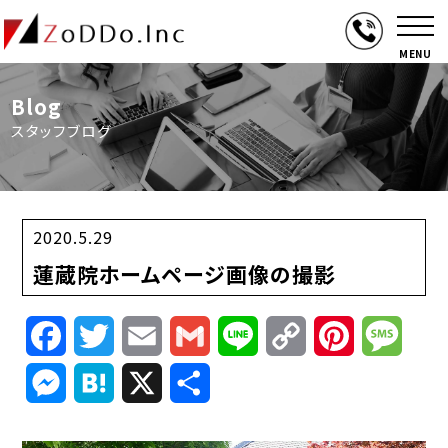
MENU
Blog
スタッフブログ
2020.5.29
蓮蔵院ホームページ画像の撮影
Facebook
Twitter
Email
Gmail
Line
Copy
Pinterest
Mess
Link
Messenger
Hatena
X
共
有