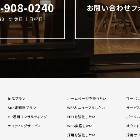
2-908-0240
お問い合わせフ
8:30 定休日 土日祝日
納品プラン
ホームページを作りたい
コーポ
Sub定額制プラン
WEBリニューアルしたい
サービ
HP運用コンサルティング
SEOを強化したい
ポータ
ライティングサービス
WEB集客したい
オウンド
採用を強化したい
採用サ