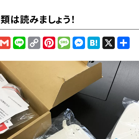
類は読みましょう！
r
mail
Gmail
Line
Copy
Pinterest
Message
Messenger
Hatena
X
共
Link
有