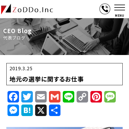
MENU
CEO Blog
代表ブログ
2019.3.25
地元の選挙に関するお仕事
Facebook
Twitter
Email
Gmail
Line
Copy
Pinterest
Mess
Link
Messenger
Hatena
X
共
有