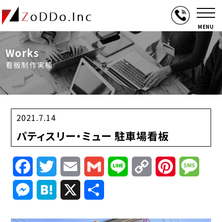
MENU
Works
看板制作実績
2021.7.14
パティスリー・ミュー 駐車場看板
Facebook
Twitter
Email
Gmail
Line
Copy
Pinterest
Mess
Link
Messenger
Hatena
X
共
有