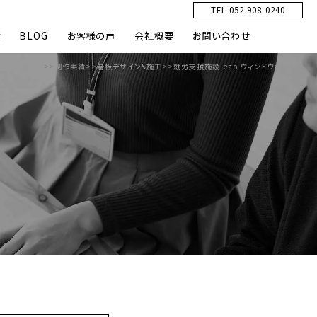
TEL 052-908-0240
績
BLOG
お客様の声
会社概要
お問い合わせ
HOME
>>
制作実績
>>
看板デザイン&施工
>>
就労支援施設Leap ウィンドウサイン