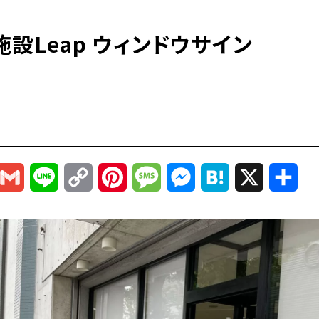
設Leap ウィンドウサイン
r
mail
Gmail
Line
Copy
Pinterest
Message
Messenger
Hatena
X
共
Link
有