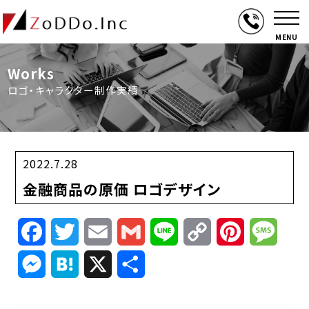
MENU
Works
ロゴ・キャラクター制作実績
2022.7.28
金融商品の原価 ロゴデザイン
Facebook
Twitter
Email
Gmail
Line
Copy
Pinterest
Mess
Link
Messenger
Hatena
X
共
有