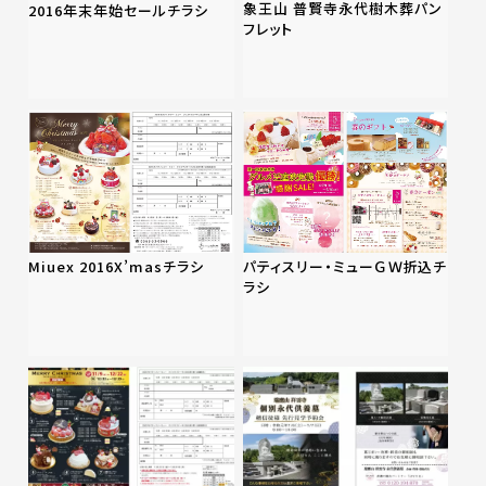
象王山 普賢寺永代樹木葬パン
2016年末年始セールチラシ
フレット
Miuex 2016X’masチラシ
パティスリー・ミューＧＷ折込チ
ラシ