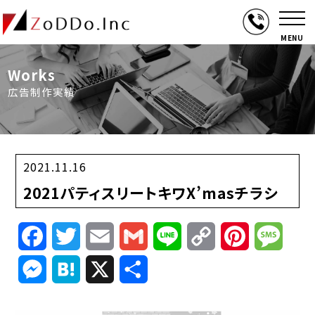
MENU
Works
広告制作実績
2021.11.16
2021パティスリートキワX’masチラシ
Facebook
Twitter
Email
Gmail
Line
Copy
Pinterest
Mess
Link
Messenger
Hatena
X
共
有