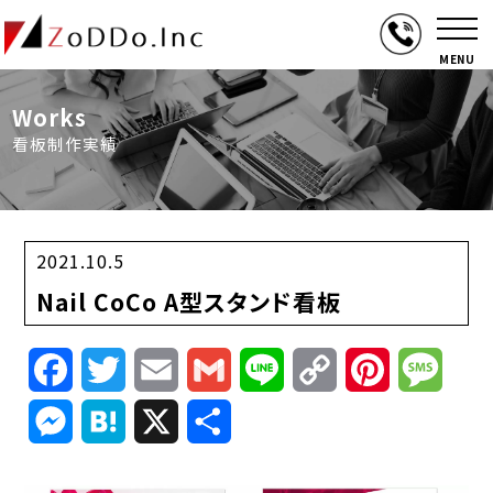
MENU
Works
看板制作実績
2021.10.5
Nail CoCo A型スタンド看板
Facebook
Twitter
Email
Gmail
Line
Copy
Pinterest
Mess
Link
Messenger
Hatena
X
共
有