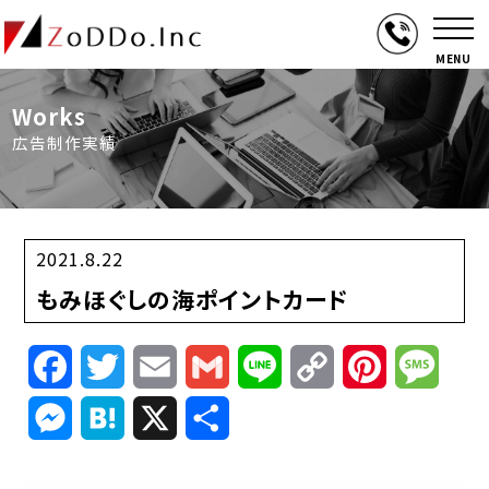
MENU
Works
広告制作実績
2021.8.22
もみほぐしの海ポイントカード
Facebook
Twitter
Email
Gmail
Line
Copy
Pinterest
Mess
Link
Messenger
Hatena
X
共
有