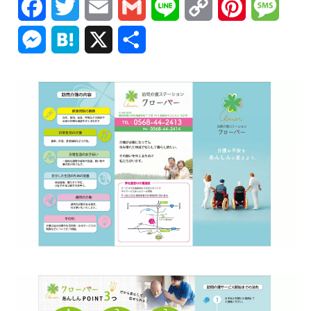
Facebook
Twitter
Email
Gmail
Line
Copy
Pinterest
Mess
Link
Messenger
Hatena
X
共
有