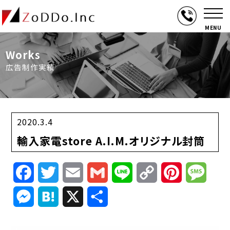
MENU
Works
広告制作実績
2020.3.4
輸入家電store A.I.M.オリジナル封筒
Facebook
Twitter
Email
Gmail
Line
Copy
Pinterest
Mess
Link
Messenger
Hatena
X
共
有