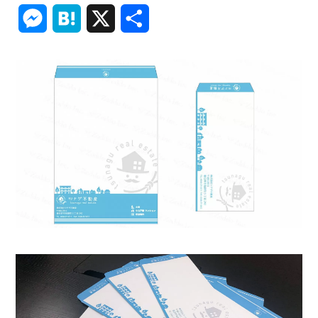
Link
Messenger
Hatena
X
共
有