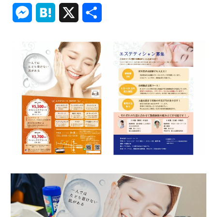
Link
Messenger
Hatena
X
共
有