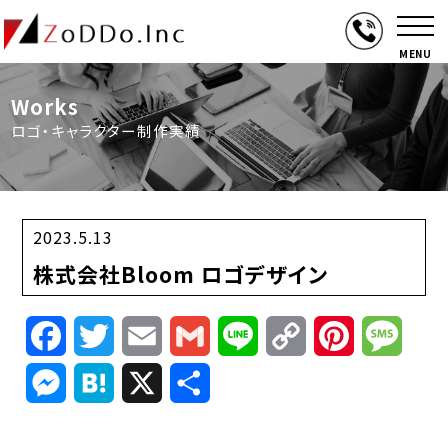
MENU
Works
ロゴ・キャラクター制作実績
2023.5.13
株式会社Bloom ロゴデザイン
Facebook
Twitter
Email
Gmail
Line
Copy
Pinterest
Mess
Link
Messenger
Hatena
X
共
有