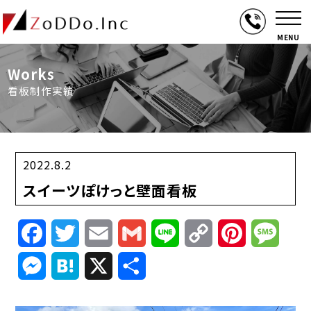
MENU
Works
看板制作実績
2022.8.2
スイーツぽけっと壁面看板
Facebook
Twitter
Email
Gmail
Line
Copy
Pinterest
Mess
Link
Messenger
Hatena
X
共
有