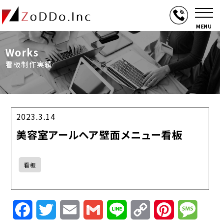
MENU
Works
看板制作実績
2023.3.14
美容室アールヘア壁面メニュー看板
看板
Facebook
Twitter
Email
Gmail
Line
Copy
Pinterest
Mess