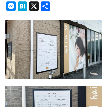
Link
Messenger
Hatena
X
共
有