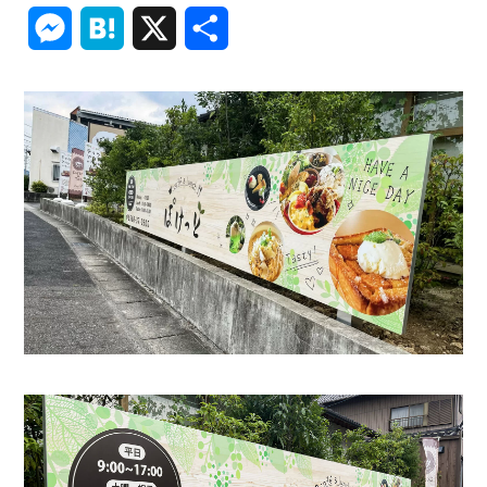
Link
Messenger
Hatena
X
共
有