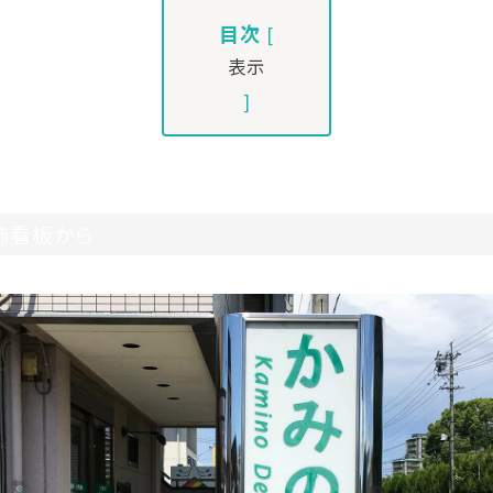
目次
[
表示
]
飾看板から