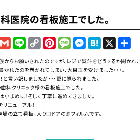
歯科医院の看板施工でした。
r
mail
Gmail
Line
Copy
Pinterest
Message
Messenger
Hatena
X
共
Link
有
族からお願いされたのですが、レジで熨斗をどうするか聞かれ、
書かれたのを巻かれてしまい、大目玉を受けました・・・。
！と言い訳しましたが・・・更に怒られました。
の歯科クリニック様の看板施工でした。
は小まめに！そして丁寧に進めてきました。
をリニューアル！
車場の立て看板、入り口ドアの窓フィルムです。