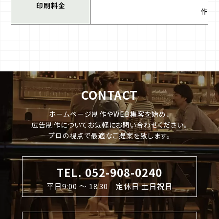
枚
印刷料金
作成
CONTACT
ホームページ制作やWEB集客を始め、
広告制作についてお気軽にお問い合わせください。
プロの視点で最適なご提案を致します。
TEL. 052-908-0240
平日9:00 〜 18:30 定休日 土日祝日