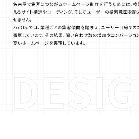
名古屋で集客につながるホームページ制作を行うためには、検
えるサイト構造やコーディング、そしてユーザーの検索意図を踏
2026.6.11
名古
せません。
ZoDDoでは、業種ごとの集客傾向を踏まえ、ユーザー目線での
2026.6.5
愛知
徹底しています。その結果、問い合わせ数の増加やコンバージョ
2026.6.2
名古
高いホームページを実現しています。
D
E
S
I
G