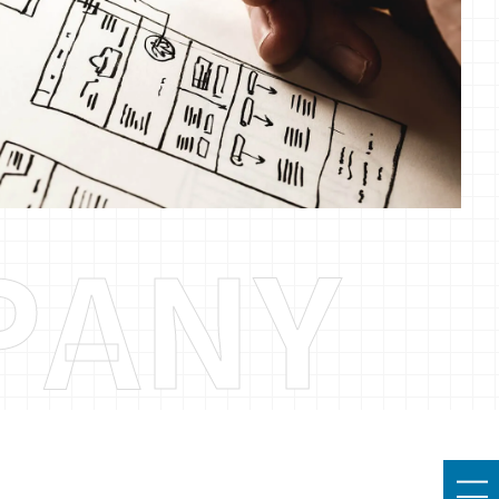
P
A
N
Y