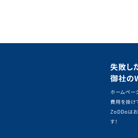
失敗し
御社の
ホームペー
費用を掛け
ZoDDo
す！