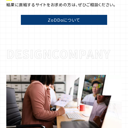
結果に直結するサイトをお求めの方は、ぜひご相談ください。
ZoDDoについて
D
E
S
I
G
N
C
O
M
P
A
N
Y