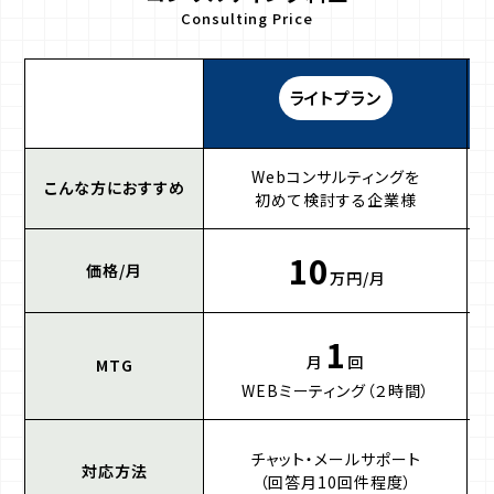
Consulting Price
ライトプラン
Webコンサルティングを
こんな方におすすめ
初めて検討する企業様
10
価格/月
万円/月
1
月
回
MTG
WEBミーティング（２時間）
リ
チャット・メールサポート
対応方法
（回答月10回件程度）