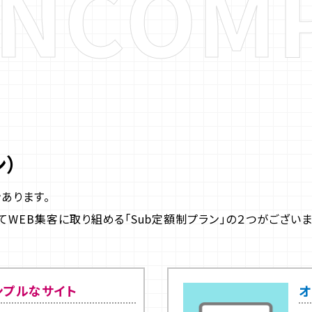
N
C
O
M
）
あります。
WEB集客に取り組める「Sub定額制プラン」の２つがございま
ンプルなサイト
オ