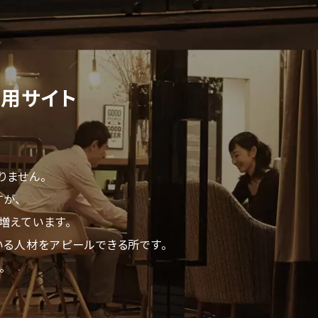
用サイト
りません。
が、
増えています。
る人材をアピールできる所です。
。