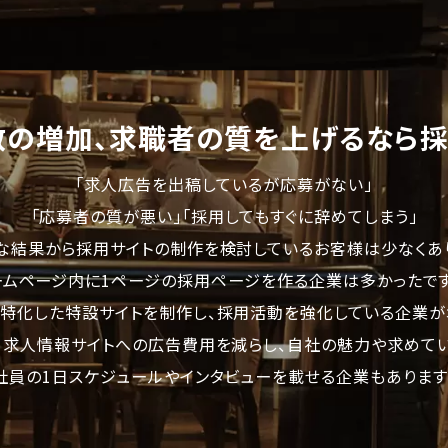
数の増加、求職者の質を
上げるなら採
「求人広告を出稿しているが応募がない」
「応募者の質が悪い」
「採用してもすぐに辞めてしまう」
な結果から採用サイトの制作を検討しているお客様は少なくあ
ームページ内に1ページの採用ページを作る
企業は多かったです
特化した
特設サイトを制作し、採用活動を強化している
企業が
、
求人情報サイトへの広告費用を減らし、
自社の魅力や求めてい
社員の1日スケジュールやインタビューを載せる企業もあります