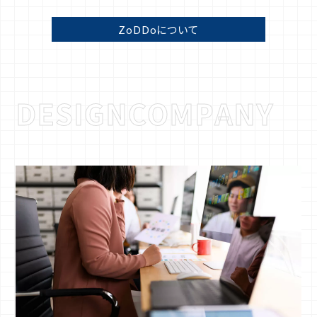
ZoDDoについて
D
E
S
I
G
N
C
O
M
P
A
N
Y