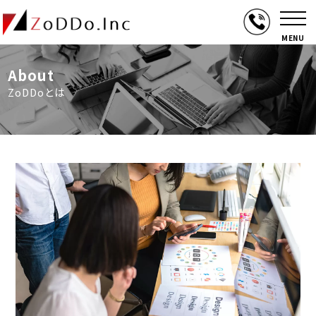
MENU
About
ZoDDoとは