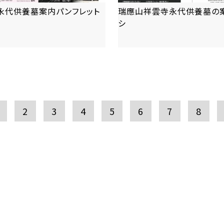
永代供養墓案内パンフレット
瑞應山祥雲寺永代供養墓の
シ
more
more
2
3
4
5
6
7
8