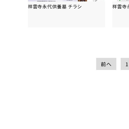
祥雲寺永代供養墓 チラシ
祥雲寺
more
前へ
1