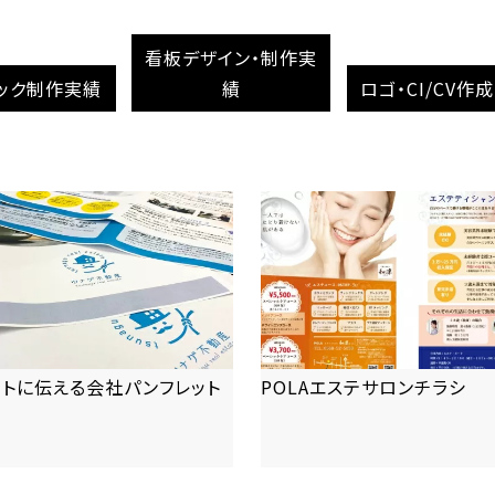
看板デザイン・制作実
ック制作実績
績
ロゴ・CI/CV作
ートに伝える会社パンフレット
POLAエステサロンチラシ
more
more