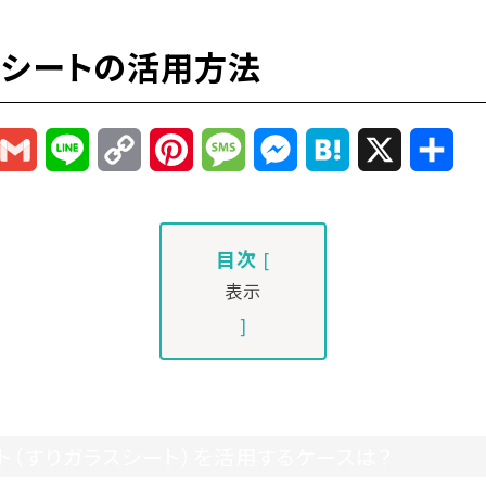
スシートの活用方法
r
mail
Gmail
Line
Copy
Pinterest
Message
Messenger
Hatena
X
共
Link
有
目次
[
表示
]
ト（すりガラスシート）を活用するケースは？