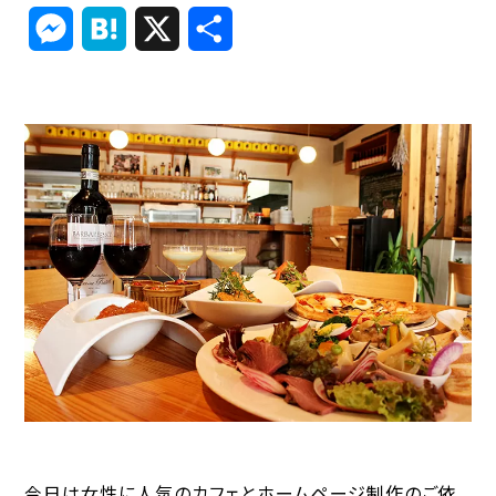
Link
Messenger
Hatena
X
共
有
今日は女性に人気のカフェとホームページ制作のご依