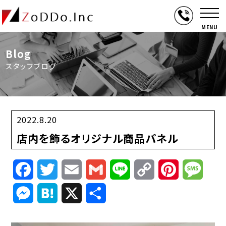
MENU
Blog
スタッフブログ
2022.8.20
店内を飾るオリジナル商品パネル
Facebook
Twitter
Email
Gmail
Line
Copy
Pinterest
Mess
Link
Messenger
Hatena
X
共
有