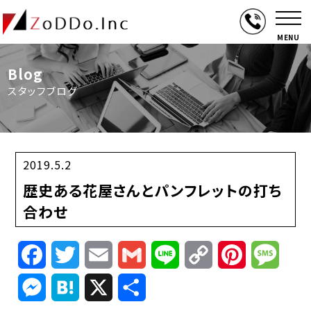
MENU
Blog
スタッフブログ
2019.5.2
歴史ある花屋さんとパンフレットの打ち
合わせ
Facebook
Twitter
Email
Gmail
Line
Copy
Pinterest
Mess
Link
Messenger
Hatena
X
共
有