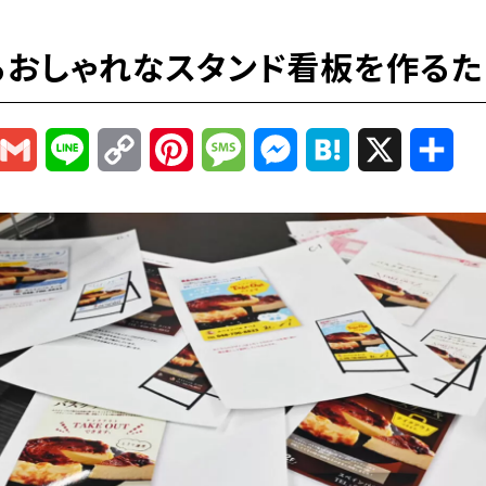
るおしゃれなスタンド看板を作るた
r
mail
Gmail
Line
Copy
Pinterest
Message
Messenger
Hatena
X
共
Link
有