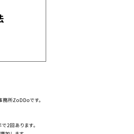
法
所ZoDDoです。
で2回あります。
増加します。