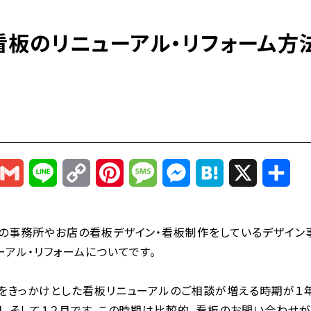
看板のリニューアル・リフォーム方
r
mail
Gmail
Line
Copy
Pinterest
Message
Messenger
Hatena
X
共
Link
有
の事務所やお店の看板デザイン・看板制作をしているデザイン事務
アル・リフォームについてです。
をきっかけとした看板リニューアルのご相談が増える時期が１年
、そして１２月です。この時期は比較的、看板のお問い合わせが