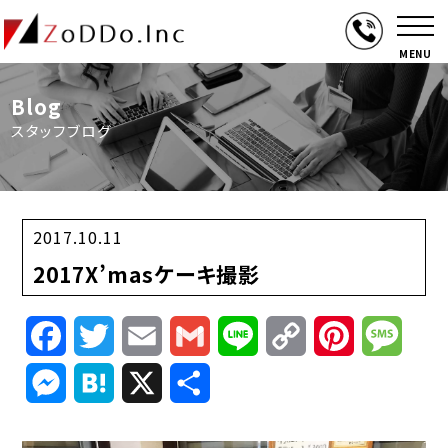
MENU
Blog
スタッフブログ
2017.10.11
2017X’masケーキ撮影
Facebook
Twitter
Email
Gmail
Line
Copy
Pinterest
Mess
Link
Messenger
Hatena
X
共
有