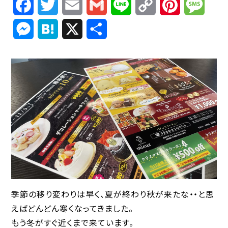
Facebook
Twitter
Email
Gmail
Line
Copy
Pinterest
Mess
Link
Messenger
Hatena
X
共
有
季節の移り変わりは早く、夏が終わり秋が来たな・・と思
えばどんどん寒くなってきました。
もう冬がすぐ近くまで来ています。