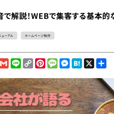
音で解説！WEBで集客する基本的
ニューアル
ホームページ制作
r
mail
Gmail
Line
Copy
Pinterest
Message
Messenger
Hatena
X
共
Link
有