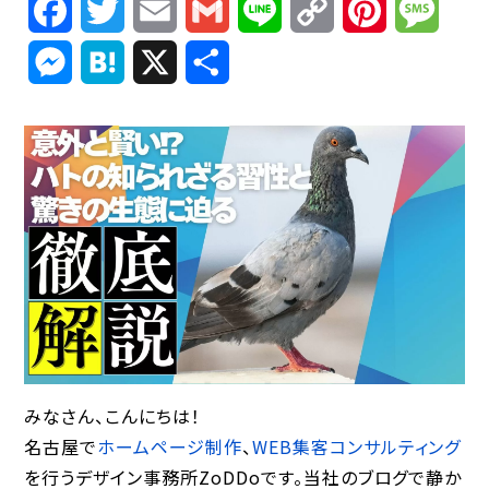
Facebook
Twitter
Email
Gmail
Line
Copy
Pinterest
Mess
Link
Messenger
Hatena
X
共
有
みなさん、こんにちは！
名古屋で
ホームページ制作
、
WEB集客コンサルティング
を行うデザイン事務所ZoDDoです。当社のブログで静か