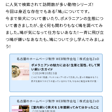
に人気で検索されて訪問数が多い動物シリーズ！
今回は身近な存在でもある「鳩」についてです。
今まで柴犬について書いたり、ポメラニアンの生態につ
いて書きましたが、全く何も関わりもなく鳩を調べてみ
ました。鳩が気になって仕方ないあなた！一斉に飛び立
つ鳩が嫌いなあなたも、鳩について少し学んでみましょ
う！
名古屋のホームページ制作 WEB制作会社｜株式会社ZoDDo
ポメラニアンの魅力に迫る！生態と習性、そして賢
い飼い方ガイド
2024年10月15日
こんにちは！先週、ペットショップへ行ってきました。言った理由はもう１
匹犬を買おうかどうか迷っているからです。ちなみに現在は柴犬が我が
家に居ます。もう１匹柴犬でも良いのですが・・・家のスペースを考えると
小型犬かな？と言う考えもあってチワワ、トイプードル、ポメラニアンが候
補です。柴犬を飼った時は衝動的に飼ってしまったので、何も準備してい
なくて大変だったので今回はしっかりリサーチして検討しようと思ってい
名古屋のホームページ制作 WEB制作会社｜株式会社ZoDDo
ます。まずは候補の一つ、ポメラニアンについて調べてみました。ポメラニ
アンの基礎知識ポメラニアンと...
【室内飼い】柴犬を１年間飼ってみて分かったこと
2024年3月28日