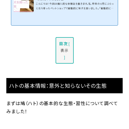
こんにちは！今回は個人的な体験談を書きます。私、昨年の４月にふらっ
と立ち寄ったペットショップで衝動的に柴犬を買いました。「衝動的に飼
うもんじゃない！」と思われてしまうかもしれませんが・・毎日かわいく
て、すっかり愛犬家気分です。しかし、１年間飼ってみて嬉しかったこと、
後悔（？）したこともありました。トラブルもありましたね・・。この１年
間、柴犬を飼ってみた体験談を紹介します。そもそも柴犬ってどんな犬？
柴犬は、日本原産の日本犬の一種。「しばけん」とも言われます。日本犬
の中で唯一の小型犬で、オスは体...
目次
[
表示
]
ハトの基本情報：意外と知らないその生態
まずは鳩（ハト）の基本的な生態・習性について調べて
みました！