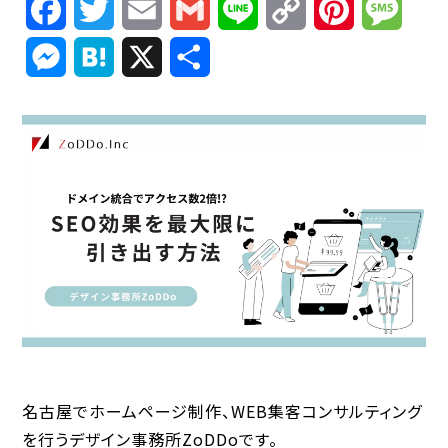
Facebook
Twitter
Email
Gmail
Line
Copy
Pinterest
Mess
Link
Messenger
Hatena
X
共
有
名古屋でホームページ制作、WEB集客コンサルティング
を行うデザイン事務所ZoDDoです。