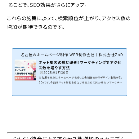
ることで、SEO効果がさらにアップ。
これらの施策によって、検索順位が上がり、アクセス数の
増加が期待できるのです。
名古屋のホームページ制作 WEB制作会社｜株式会社ZoDDo
ネット集客の成功法則！マーケティングでアクセ
ス数を増やす方法
2025年1月30日
名古屋を拠点にホームページ制作、広告制作を行うデザイン事務所Zo
DDoです。今回はネット集客を成功させるために欠かせないマーケティン
グについてです。「マーケティング」と聞くと、何を思い浮かべますか？「広
告を出すこと？」「SNSを運用すること？」「SEO対策をすること？」確かに
どれも間違いではありませんが、マーケティングの本質は 「顧客のニー
ズを満たして利益を生み出すこと」 にあります。お客様のホームページ
制作、看板など広告物を作成する時は、必ずマーケティングを考えて制作
しなければいけない。マーケティングを...
ドメイン統合によるアクセス数増加のメカニズム