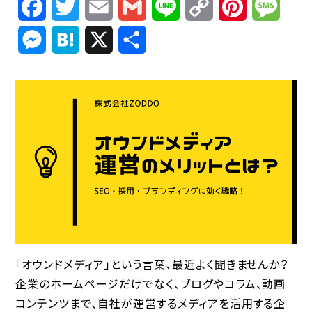
Facebook
Twitter
Email
Gmail
Line
Copy
Pinterest
Mess
Link
Messenger
Hatena
X
共
有
「オウンドメディア」という言葉、最近よく聞きませんか？
企業のホームページだけでなく、ブログやコラム、動画
コンテンツまで、自社が運営するメディアを活用する企